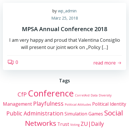
by
wp_admin
März 25, 2018
MPSA Annual Conference 2018
I am very happy and proud that Valentina Consiglio
will present our joint work on „Policy […]
0
read more
Tags
Conference
CfP
CorrelAid
Data
Diversity
Playfulness
Management
Political Identity
Political Attitudes
Social
Public Administration
Simulation Games
Networks
ZU|Daily
Trust
Voting